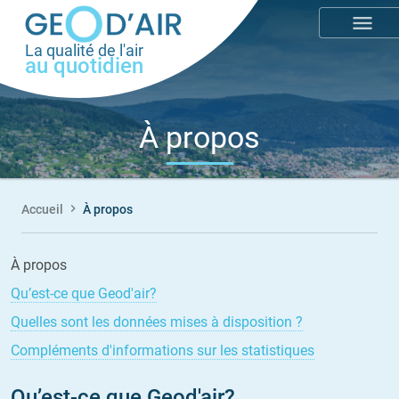
Aller
menu
au
La qualité de l'air
contenu
au quotidien
principal
À propos
Accueil
À propos
Fil
d'Ariane
À propos
Qu’est-ce que Geod'air?
Quelles sont les données mises à disposition ?
Compléments d'informations sur les statistiques
Qu’est-ce que Geod'air?