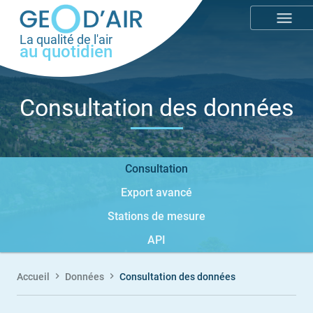
Aller
menu
au
La qualité de l'air
contenu
au quotidien
principal
Consultation des données
Donnees
Consultation
Links
Export avancé
Stations de mesure
API
Accueil
Données
Consultation des données
Fil