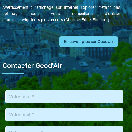
Avertissement : l’affichage sur Internet Explorer n’étant pas
optimal, nous vous conseillons d’utiliser
d’autres navigateurs plus récents (Chrome, Edge, Firefox…).
En savoir plus sur Geod'air
Contacter Geod'Air
Nom
de
l'utilisateur
Adresse
de
l'utilisateur
Message