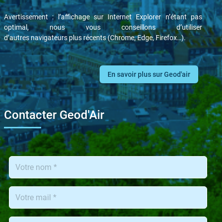
Avertissement : l’affichage sur Internet Explorer n’étant pas
optimal, nous vous conseillons d’utiliser
d’autres navigateurs plus récents (Chrome, Edge, Firefox…).
En savoir plus sur Geod'air
Contacter Geod'Air
Nom
de
l'utilisateur
Adresse
de
l'utilisateur
Message